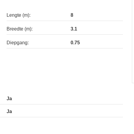
Lengte (m):
8
Breedte (m):
3.1
Diepgang:
0.75
Ja
Ja