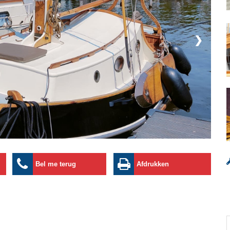
❯
Bel me terug
Afdrukken