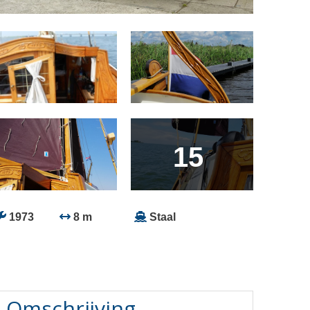
15
1973
8 m
Staal
Omschrijving