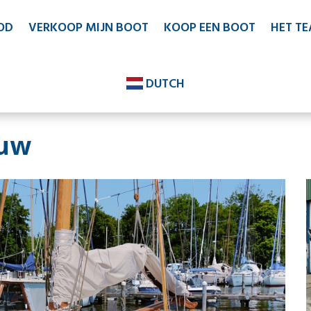
OD
VERKOOP MIJN BOOT
KOOP EEN BOOT
HET T
DUTCH
ouw