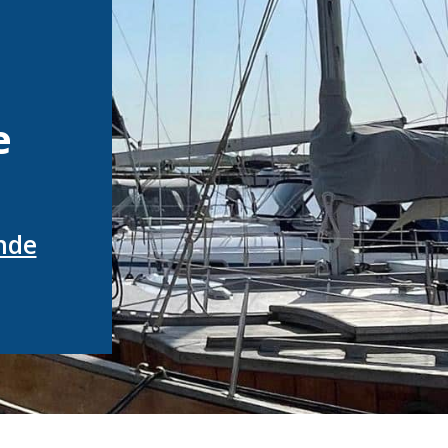
e
nde