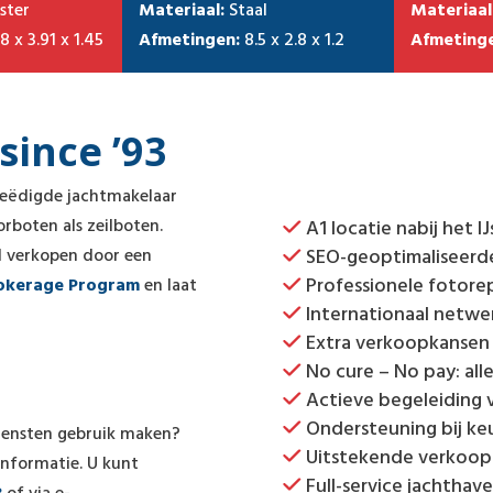
ster
Materiaal:
Staal
Materiaal
8 x 3.91 x 1.45
Afmetingen:
8.5 x 2.8 x 1.2
Afmetinge
ince ’93
 beëdigde jachtmakelaar
rboten als zeilboten.
A1 locatie nabij het I
ol verkopen door een
SEO-geoptimaliseerd
Professionele fotore
okerage Program
en laat
Internationaal netwe
Extra verkoopkansen v
No cure – No pay: all
Actieve begeleiding 
Ondersteuning bij ke
iensten gebruik maken?
Uitstekende verkoopfa
informatie. U kunt
Full-service jachthav