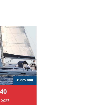
€ 275.000
40
2027