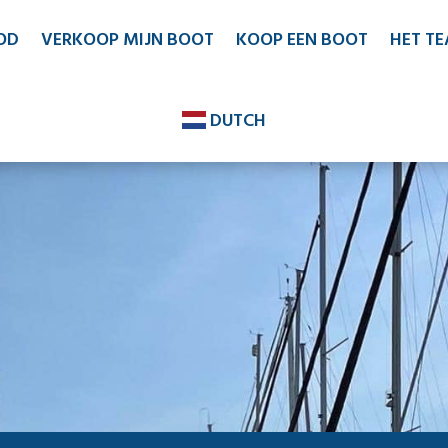
OD
VERKOOP MIJN BOOT
KOOP EEN BOOT
HET T
DUTCH