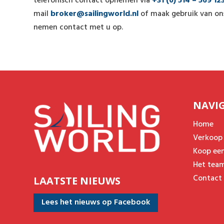
telefonisch contact opnemen via
+31 (0) 514 – 569 12
mail
broker@sailingworld.nl
of maak gebruik van ons
nemen contact met u op.
NAVI
Home
Verkoop
Koop ee
Het tea
Contact
LAATSTE NIEUWS
Lees het nieuws op Facebook