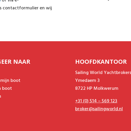
3
of via e-
 contactformulier en wij
GEER NAAR
HOOFDKANTOOR
Sailing World Yachtbroker
 mijn boot
Ymedaem 3
n boot
8722 HP Molkwerum
m
+31 (0) 514 – 569 123
broker@sailingworld.nl