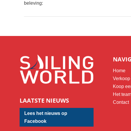
beleving:
NAVI
Home
Verkoop 
Koop ee
Het tea
LAATSTE NIEUWS
Contact
Lees het nieuws op
Facebook