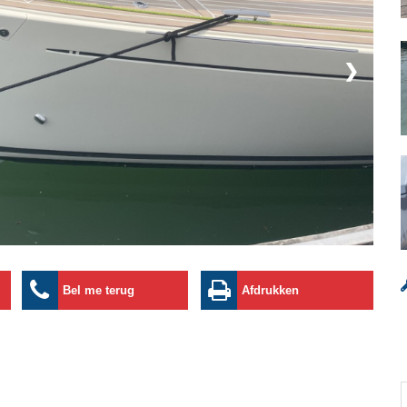
❯
Bel me terug
Afdrukken