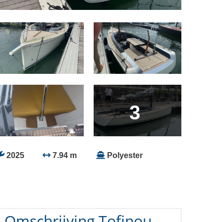
3
2025
7.94 m
Polyester
Omschrijving
Tofinou