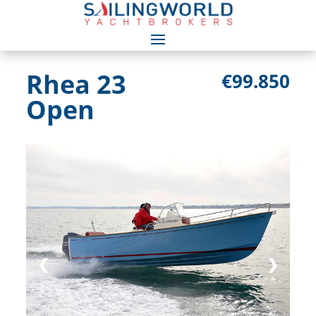
Rhea 23
€99.850
Open
❮
❯