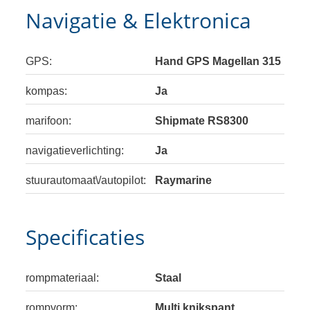
Navigatie & Elektronica
GPS:
Hand GPS Magellan 315
kompas:
Ja
marifoon:
Shipmate RS8300
navigatieverlichting:
Ja
stuurautomaat\/autopilot:
Raymarine
Specificaties
rompmateriaal:
Staal
rompvorm:
Multi knikspant