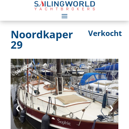
Noordkaper
Verkocht
29
VERKOCHT
Verkocht
❮
❯