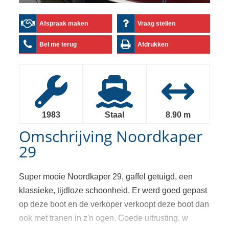
Afspraak maken
Vraag stellen
Bel me terug
Afdrukken
1983
Staal
8.90 m
Omschrijving
Noordkaper
29
Super mooie Noordkaper 29, gaffel getuigd, een
klassieke, tijdloze schoonheid. Er werd goed gepast
op deze boot en de verkoper verkoopt deze boot dan
ook met tranen in z'n ogen. Goede uitrusting, w