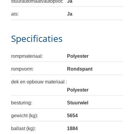
stuurautomaat\/autopilot:
Ja
ais:
Ja
Specificaties
rompmateriaal:
Polyester
rompvorm:
Rondspant
dek en opbouw materiaal :
Polyester
besturing:
Stuurwiel
gewicht (kg):
5654
ballast (kg):
1884