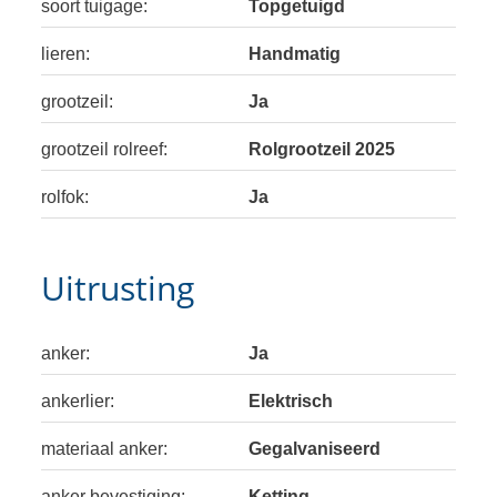
soort tuigage:
Topgetuigd
lieren:
Handmatig
grootzeil:
Ja
grootzeil rolreef:
Rolgrootzeil 2025
rolfok:
Ja
Uitrusting
anker:
Ja
ankerlier:
Elektrisch
materiaal anker:
Gegalvaniseerd
anker bevestiging:
Ketting