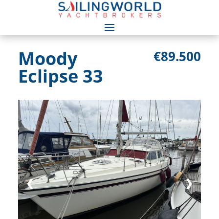
Moody
€89.500
Eclipse 33
❮
❯