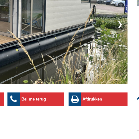
❯
Bel me terug
Afdrukken