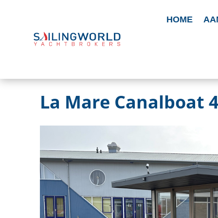
HOME
AA
La Mare Canalboat 