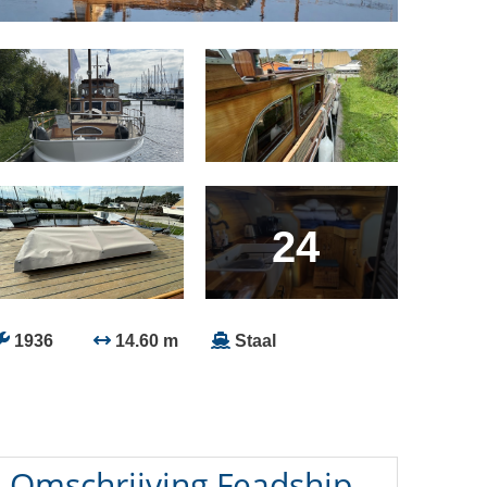
24
1936
14.60 m
Staal
Omschrijving
Feadship