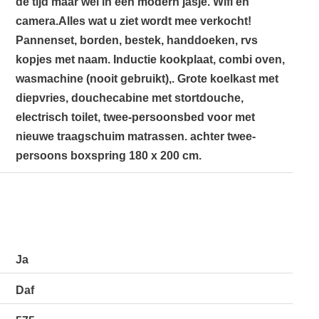
de tijd maar wel in een modern jasje. Wifi en
camera.Alles wat u ziet wordt mee verkocht!
Pannenset, borden, bestek, handdoeken, rvs
kopjes met naam. Inductie kookplaat, combi oven,
wasmachine (nooit gebruikt),. Grote koelkast met
diepvries, douchecabine met stortdouche,
electrisch toilet, twee-persoonsbed voor met
nieuwe traagschuim matrassen. achter twee-
persoons boxspring 180 x 200 cm.
Ja
Daf