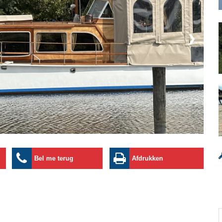
❯
Bel me terug
Afdrukken