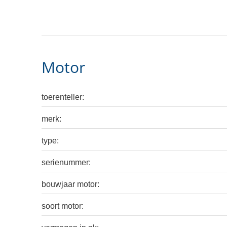
Motor
toerenteller:
merk:
type:
serienummer:
bouwjaar motor:
soort motor: