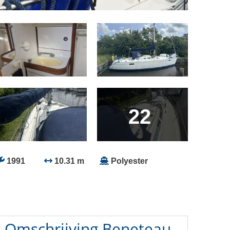
22
1991
10.31 m
Polyester
Omschrijving
Beneteau