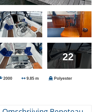
22
2000
9.85 m
Polyester
Omschrijving
Beneteau