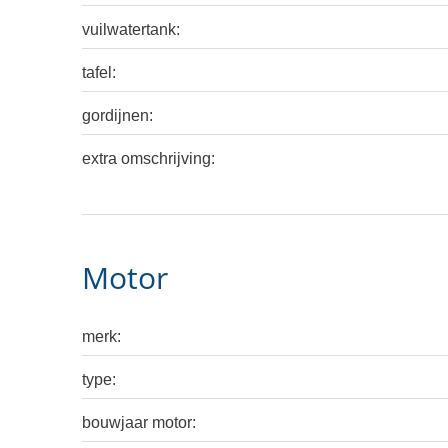
vuilwatertank:
tafel:
gordijnen:
extra omschrijving:
Motor
merk:
type:
bouwjaar motor: