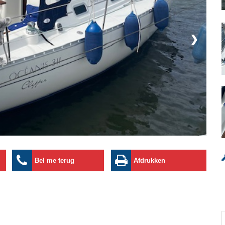
❯
Bel me terug
Afdrukken