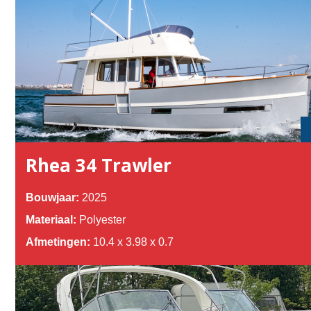
Rhea 34 Trawler
Bouwjaar:
2025
Materiaal:
Polyester
Afmetingen:
10.4 x 3.98 x 0.7