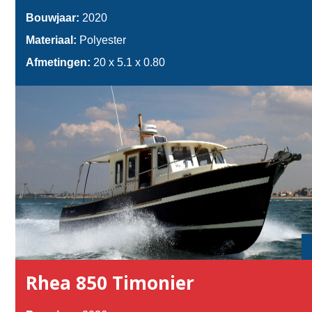
Bouwjaar:
2020
Materiaal:
Polyester
Afmetingen:
20 x 5.1 x 0.80
Rhea 850 Timonier