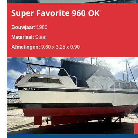
Super Favorite 960 OK
Bouwjaar:
1980
Materiaal:
Staal
Afmetingen:
9.60 x 3.25 x 0.90