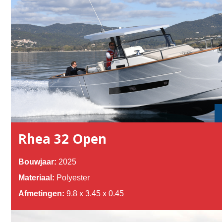
Rhea 32 Open
Bouwjaar:
2025
Materiaal:
Polyester
Afmetingen:
9.8 x 3.45 x 0.45