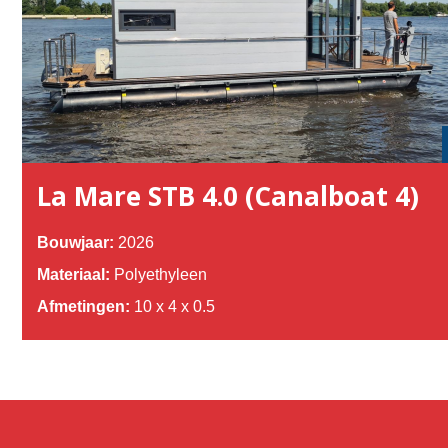
La Mare STB 4.0 (Canalboat 4)
Bouwjaar:
2026
Materiaal:
Polyethyleen
Afmetingen:
10 x 4 x 0.5